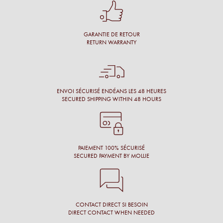
Conseil personnalisé et surtout une proposition de montures
qui nous vont à merveille !
GARANTIE DE RETOUR
Simon M.
RETURN WARRANTY
Énormément de disponibilité pour faire son choix de la part
de l’opticien et beaucoup de conscience professionnelle.
Chantal M.
ENVOI SÉCURISÉ ENDÉANS LES 48 HEURES
SECURED SHIPPING WITHIN 48 HOURS
Conseil, large choix de montures, originalité des montures.
Laure N.
PAIEMENT 100% SÉCURISÉ
SECURED PAYMENT BY MOLLIE
CONTACT DIRECT SI BESOIN
DIRECT CONTACT WHEN NEEDED