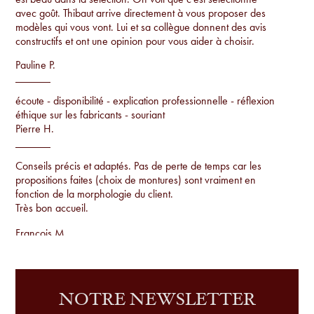
avec goût. Thibaut arrive directement à vous proposer des
modèles qui vous vont. Lui et sa collègue donnent des avis
constructifs et ont une opinion pour vous aider à choisir.
Pauline P.
écoute - disponibilité - explication professionnelle - réflexion
éthique sur les fabricants - souriant
Pierre H.
Conseils précis et adaptés. Pas de perte de temps car les
propositions faites (choix de montures) sont vraiment en
fonction de la morphologie du client.
Très bon accueil.
Francois M.
Conseils par rapport à la morphologie, proposition de
montures uniques qu'on ne voit pas sur tout le monde et
examen de la vue sur place.
NOTRE NEWSLETTER