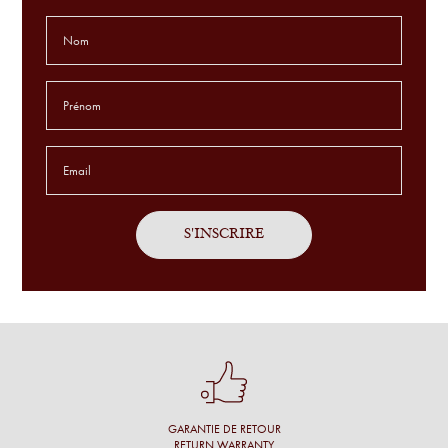
Leonor P.
L'aide du choix des lunettes est extraordinaire. Jamais connu
ça avant. je suis COMBLÉ !
Godefroid T.
Service sur mesure, avec patience sur des montures
exclusives et en toute simplicité.
Antoine P.
J'ai été bien accueillie, l'opticien prend son temps, propose
un grand choix et fait des commentaires pertinents.
Une cliente
Conseil personnalisé et surtout une proposition de montures
qui nous vont à merveille !
GARANTIE DE RETOUR
Simon M.
RETURN WARRANTY