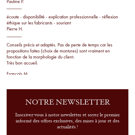
Pauline P.
écoute - disponibilité - explication professionnelle - réflexion
éthique sur les fabricants - souriant
Pierre H.
Conseils précis et adaptés. Pas de perte de temps car les
propositions faites (choix de montures) sont vraiment en
fonction de la morphologie du client.
Très bon accueil.
Francois M.
Conseils par rapport à la morphologie, proposition de
montures uniques qu'on ne voit pas sur tout le monde et
examen de la vue sur place.
NOTRE NEWSLETTER
Sandrine G.
Inscrivez-vous à notre newsletter et soyez le premier
informé des offres exclusives, des mises à jour et des
actualités !
le conseil, le service et très belle sélection de modèles