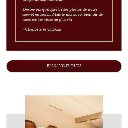
Découvrez quelques belles photos de notre
nouvel endroit… Mais le mieux est bien sûr de
nous rendre visite au plus tôt.
- Charlotte et Thibaut
EN SAVOIR PLUS