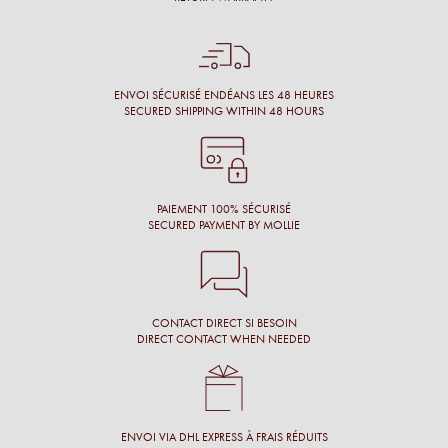
Énormément de disponibilité pour faire son choix de la part
de l’opticien et beaucoup de conscience professionnelle.
Chantal M.
ENVOI SÉCURISÉ ENDÉANS LES 48 HEURES
SECURED SHIPPING WITHIN 48 HOURS
Conseil, large choix de montures, originalité des montures.
Laure N.
PAIEMENT 100% SÉCURISÉ
SECURED PAYMENT BY MOLLIE
CONTACT DIRECT SI BESOIN
DIRECT CONTACT WHEN NEEDED
ENVOI VIA DHL EXPRESS À FRAIS RÉDUITS