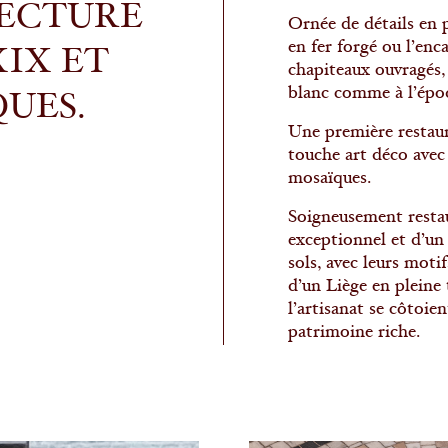
TECTURE
Ornée de détails en 
en fer forgé ou l’enc
XIX ET
chapiteaux ouvragés, 
blanc comme à l’époq
QUES.
Une première restaur
touche art déco avec 
mosaïques.
Soigneusement restau
exceptionnel et d’un
sols, avec leurs moti
d’un Liège en pleine 
l’artisanat se côtoie
patrimoine riche.