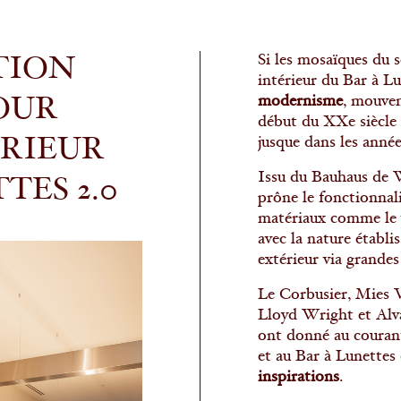
Si les mosaïques du s
TION
intérieur du Bar à Lu
modernisme
, mouvem
OUR
début du XXe siècle 
jusque dans les année
ÉRIEUR
Issu du Bauhaus de
TES 2.0
prône le fonctionnali
matériaux comme le ve
avec la nature établi
extérieur via grandes
Le Corbusier, Mies 
Lloyd Wright et Alva
ont donné au courant
et au Bar à Lunettes 
inspirations
.