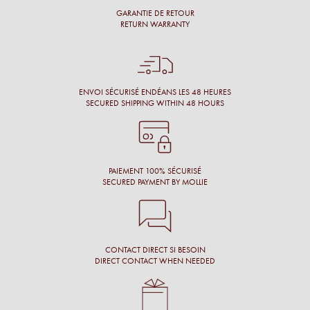
GARANTIE DE RETOUR
Simon M.
RETURN WARRANTY
Énormément de disponibilité pour faire son choix de la part
de l’opticien et beaucoup de conscience professionnelle.
Chantal M.
ENVOI SÉCURISÉ ENDÉANS LES 48 HEURES
SECURED SHIPPING WITHIN 48 HOURS
Conseil, large choix de montures, originalité des montures.
Laure N.
PAIEMENT 100% SÉCURISÉ
SECURED PAYMENT BY MOLLIE
CONTACT DIRECT SI BESOIN
DIRECT CONTACT WHEN NEEDED