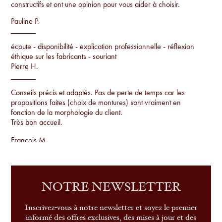
constructifs et ont une opinion pour vous aider à choisir.
Pauline P.
écoute - disponibilité - explication professionnelle - réflexion
éthique sur les fabricants - souriant
Pierre H.
Conseils précis et adaptés. Pas de perte de temps car les
propositions faites (choix de montures) sont vraiment en
fonction de la morphologie du client.
Très bon accueil.
Francois M.
Conseils par rapport à la morphologie, proposition de
montures uniques qu'on ne voit pas sur tout le monde et
examen de la vue sur place.
NOTRE NEWSLETTER
Sandrine G.
Inscrivez-vous à notre newsletter et soyez le premier
informé des offres exclusives, des mises à jour et des