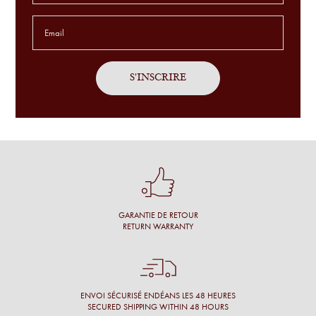
Service sur mesure, avec patience sur des montures
exclusives et en toute simplicité.
Antoine P.
J'ai été bien accueillie, l'opticien prend son temps, propose
un grand choix et fait des commentaires pertinents.
Une cliente
Conseil personnalisé et surtout une proposition de montures
qui nous vont à merveille !
GARANTIE DE RETOUR
Simon M.
RETURN WARRANTY
Énormément de disponibilité pour faire son choix de la part
de l’opticien et beaucoup de conscience professionnelle.
Chantal M.
ENVOI SÉCURISÉ ENDÉANS LES 48 HEURES
SECURED SHIPPING WITHIN 48 HOURS