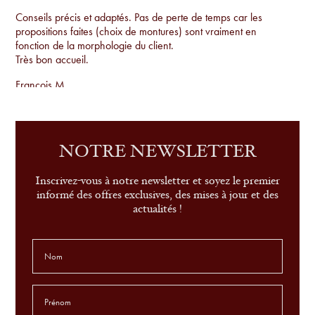
Conseils précis et adaptés. Pas de perte de temps car les
propositions faites (choix de montures) sont vraiment en
fonction de la morphologie du client.
Très bon accueil.
Francois M.
Conseils par rapport à la morphologie, proposition de
montures uniques qu'on ne voit pas sur tout le monde et
examen de la vue sur place.
NOTRE NEWSLETTER
Sandrine G.
Inscrivez-vous à notre newsletter et soyez le premier
informé des offres exclusives, des mises à jour et des
actualités !
le conseil, le service et très belle sélection de modèles
Leonor P.
L'aide du choix des lunettes est extraordinaire. Jamais connu
ça avant. je suis COMBLÉ !
Godefroid T.