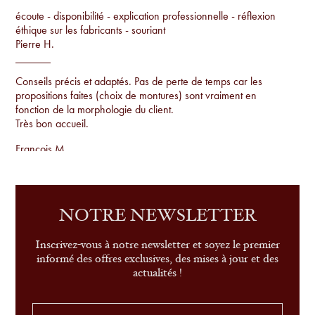
écoute - disponibilité - explication professionnelle - réflexion
éthique sur les fabricants - souriant
Pierre H.
Conseils précis et adaptés. Pas de perte de temps car les
propositions faites (choix de montures) sont vraiment en
fonction de la morphologie du client.
Très bon accueil.
Francois M.
Conseils par rapport à la morphologie, proposition de
montures uniques qu'on ne voit pas sur tout le monde et
examen de la vue sur place.
NOTRE NEWSLETTER
Sandrine G.
Inscrivez-vous à notre newsletter et soyez le premier
informé des offres exclusives, des mises à jour et des
actualités !
le conseil, le service et très belle sélection de modèles
Leonor P.