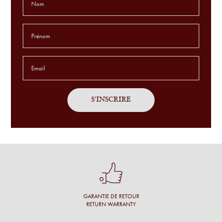
L'aide du choix des lunettes est extraordinaire. Jamais connu
ça avant. je suis COMBLÉ !
Godefroid T.
Service sur mesure, avec patience sur des montures
exclusives et en toute simplicité.
Antoine P.
J'ai été bien accueillie, l'opticien prend son temps, propose
un grand choix et fait des commentaires pertinents.
Une cliente
Conseil personnalisé et surtout une proposition de montures
qui nous vont à merveille !
GARANTIE DE RETOUR
Simon M.
RETURN WARRANTY