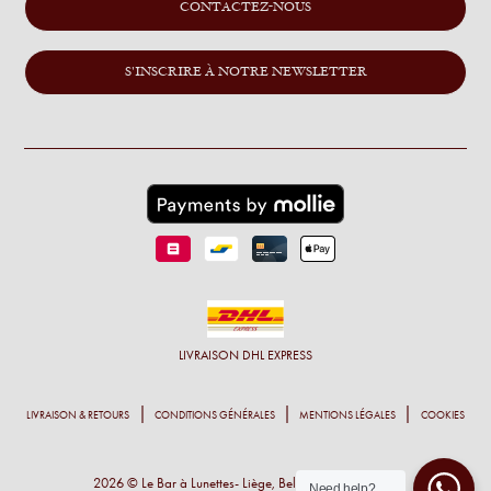
CONTACTEZ-NOUS
S'INSCRIRE À NOTRE NEWSLETTER
LIVRAISON
DHL EXPRESS
LIVRAISON & RETOURS
CONDITIONS GÉNÉRALES
MENTIONS LÉGALES
COOKIES
2026 © Le Bar à Lunettes- Liège, Belgique - Tous droits
Need help?