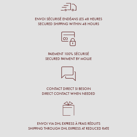
Énormément de disponibilité pour faire son choix de la part
de l’opticien et beaucoup de conscience professionnelle.
Chantal M.
ENVOI SÉCURISÉ ENDÉANS LES 48 HEURES
SECURED SHIPPING WITHIN 48 HOURS
Conseil, large choix de montures, originalité des montures.
Laure N.
PAIEMENT 100% SÉCURISÉ
SECURED PAYMENT BY MOLLIE
CONTACT DIRECT SI BESOIN
DIRECT CONTACT WHEN NEEDED
ENVOI VIA DHL EXPRESS À FRAIS RÉDUITS
SHIPPING THROUGH DHL EXPRESS AT REDUCED RATE