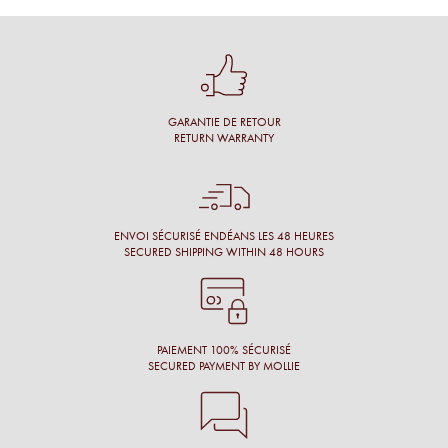
Une cliente
Conseil personnalisé et surtout une proposition de montures
qui nous vont à merveille !
GARANTIE DE RETOUR
Simon M.
RETURN WARRANTY
Énormément de disponibilité pour faire son choix de la part
de l’opticien et beaucoup de conscience professionnelle.
Chantal M.
ENVOI SÉCURISÉ ENDÉANS LES 48 HEURES
SECURED SHIPPING WITHIN 48 HOURS
Conseil, large choix de montures, originalité des montures.
Laure N.
PAIEMENT 100% SÉCURISÉ
SECURED PAYMENT BY MOLLIE