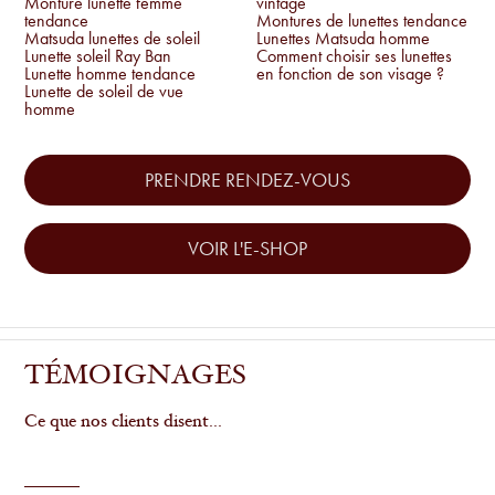
Monture lunette femme
vintage
tendance
Montures de lunettes tendance
Matsuda lunettes de soleil
Lunettes Matsuda homme
Lunette soleil Ray Ban
Comment choisir ses lunettes
Lunette homme tendance
en fonction de son visage ?
Lunette de soleil de vue
homme
PRENDRE RENDEZ-VOUS
VOIR L'E-SHOP
TÉMOIGNAGES
Ce que nos clients disent...