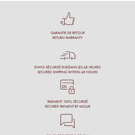
Une cliente
Conseil personnalisé et surtout une proposition de montures
qui nous vont à merveille !
GARANTIE DE RETOUR
Simon M.
RETURN WARRANTY
Énormément de disponibilité pour faire son choix de la part
de l’opticien et beaucoup de conscience professionnelle.
Chantal M.
ENVOI SÉCURISÉ ENDÉANS LES 48 HEURES
SECURED SHIPPING WITHIN 48 HOURS
Conseil, large choix de montures, originalité des montures.
Laure N.
PAIEMENT 100% SÉCURISÉ
SECURED PAYMENT BY MOLLIE