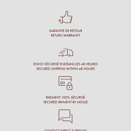
Une cliente
Conseil personnalisé et surtout une proposition de montures
qui nous vont à merveille !
GARANTIE DE RETOUR
Simon M.
RETURN WARRANTY
Énormément de disponibilité pour faire son choix de la part
de l’opticien et beaucoup de conscience professionnelle.
Chantal M.
ENVOI SÉCURISÉ ENDÉANS LES 48 HEURES
SECURED SHIPPING WITHIN 48 HOURS
Conseil, large choix de montures, originalité des montures.
Laure N.
PAIEMENT 100% SÉCURISÉ
SECURED PAYMENT BY MOLLIE
CONTACT DIRECT SI BESOIN