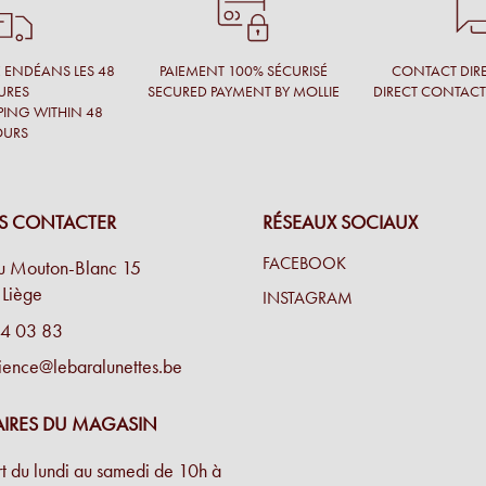
s connu ça avant. je suis
É ENDÉANS LES 48
PAIEMENT 100% SÉCURISÉ
CONTACT DIRE
URES
SECURED PAYMENT BY MOLLIE
DIRECT CONTAC
PING WITHIN 48
OURS
xclusives et en toute
S CONTACTER
RÉSEAUX SOCIAUX
FACEBOOK
propose un grand choix et
u Mouton-Blanc 15
Liège
INSTAGRAM
4 03 83
ience@lebaralunettes.be
ontures qui nous vont à
IRES DU MAGASIN
t du lundi au samedi de 10h à