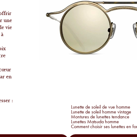
ffrir
ir une
de vie
 à
oix
tre
 cœur
ar en
sser :
Lunette de soleil de vue homme
Lunette de soleil homme vintage
Montures de lunettes tendance
Lunettes Matsuda homme
Comment choisir ses lunettes en fo