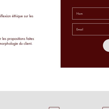
éflexion éthique sur les
 les propositions faites
morphologie du client.
de montures uniques qu'on
r place.
es