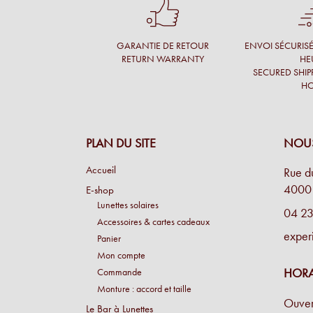
L'aide du choix des lunettes est extraordinaire. Jamai
COMBLÉ !
GARANTIE DE RETOUR
ENVOI SÉCURIS
RETURN WARRANTY
HE
Godefroid T.
SECURED SHIP
H
Service sur mesure, avec patience sur des montures e
simplicité.
Antoine P.
PLAN DU SITE
NOU
J'ai été bien accueillie, l'opticien prend son temps, 
Accueil
Rue d
fait des commentaires pertinents.
4000 
E-shop
Lunettes solaires
Une cliente
04 23
Accessoires & cartes cadeaux
exper
Panier
Conseil personnalisé et surtout une proposition de m
Mon compte
merveille !
HORA
Commande
Simon M.
Monture : accord et taille
Ouver
Le Bar à Lunettes