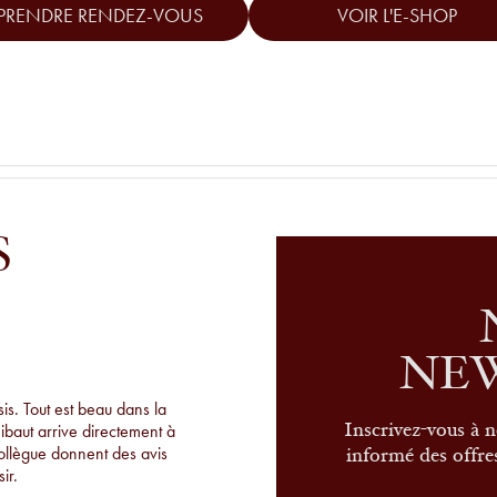
PRENDRE RENDEZ-VOUS
VOIR L'E-SHOP
S
NE
s. Tout est beau dans la
hibaut arrive directement à
Inscrivez-vous à n
collègue donnent des avis
informé des offres
ir.