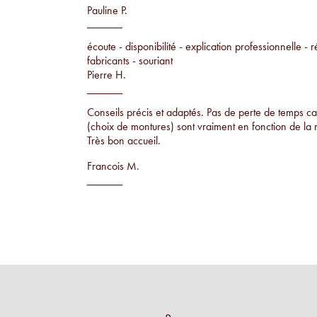
Pauline P.
écoute - disponibilité - explication professionnelle - r
fabricants - souriant
Pierre H.
Conseils précis et adaptés. Pas de perte de temps car
(choix de montures) sont vraiment en fonction de la 
Très bon accueil.
Francois M.
Conseils par rapport à la morphologie, proposition 
ne voit pas sur tout le monde et examen de la vue su
Sandrine G.
le conseil, le service et très belle sélection de modèl
Leonor P.