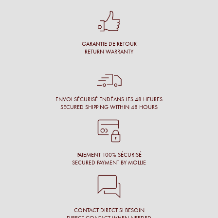
Conseil personnalisé et surtout une proposition de montures
qui nous vont à merveille !
GARANTIE DE RETOUR
Simon M.
RETURN WARRANTY
Énormément de disponibilité pour faire son choix de la part
de l’opticien et beaucoup de conscience professionnelle.
Chantal M.
ENVOI SÉCURISÉ ENDÉANS LES 48 HEURES
SECURED SHIPPING WITHIN 48 HOURS
Conseil, large choix de montures, originalité des montures.
Laure N.
PAIEMENT 100% SÉCURISÉ
SECURED PAYMENT BY MOLLIE
CONTACT DIRECT SI BESOIN