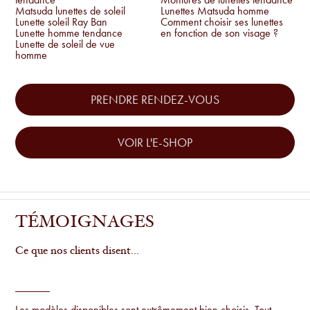
Matsuda lunettes de soleil
Lunettes Matsuda homme
Lunette soleil Ray Ban
Comment choisir ses lunettes
Lunette homme tendance
en fonction de son visage ?
Lunette de soleil de vue
homme
PRENDRE RENDEZ-VOUS
VOIR L'E-SHOP
TÉMOIGNAGES
Ce que nos clients disent...
Les modèles disponibles sont extrêmement bien choisis. Tout