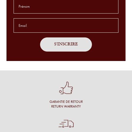
Godefroid T.
Service sur mesure, avec patience sur des montures
exclusives et en toute simplicité.
Antoine P.
J'ai été bien accueillie, l'opticien prend son temps, propose
un grand choix et fait des commentaires pertinents.
Une cliente
Conseil personnalisé et surtout une proposition de montures
qui nous vont à merveille !
GARANTIE DE RETOUR
Simon M.
RETURN WARRANTY
Énormément de disponibilité pour faire son choix de la part
de l’opticien et beaucoup de conscience professionnelle.