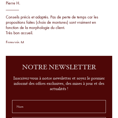
Pierre H.
Conseils précis et adaptés. Pas de perte de temps car les
propositions faites (choix de montures) sont vraiment en
fonction de la morphologie du client.
Très bon accueil.
Francois M.
Conseils par rapport à la morphologie, proposition de
montures uniques qu'on ne voit pas sur tout le monde et
examen de la vue sur place.
NOTRE NEWSLETTER
Sandrine G.
Inscrivez-vous à notre newsletter et soyez le premier
informé des offres exclusives, des mises à jour et des
actualités !
le conseil, le service et très belle sélection de modèles
Leonor P.
L'aide du choix des lunettes est extraordinaire. Jamais connu
ça avant. je suis COMBLÉ !