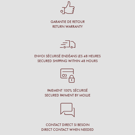
Conseil personnalisé et surtout une proposition de montures
qui nous vont à merveille !
GARANTIE DE RETOUR
Simon M.
RETURN WARRANTY
Énormément de disponibilité pour faire son choix de la part
de l’opticien et beaucoup de conscience professionnelle.
Chantal M.
ENVOI SÉCURISÉ ENDÉANS LES 48 HEURES
SECURED SHIPPING WITHIN 48 HOURS
Conseil, large choix de montures, originalité des montures.
Laure N.
PAIEMENT 100% SÉCURISÉ
SECURED PAYMENT BY MOLLIE
CONTACT DIRECT SI BESOIN
DIRECT CONTACT WHEN NEEDED