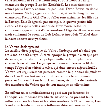
(The Academy in Peril et Honi soit) et pour Debbie Harry,
chanteuse du groupe Blondie (Rockbird). Les musiciens sont
attirés par la Factory comme les papillons. David Bowie lui dédie
une chanson. Mick Jagger est un habitué, et les Rolling Stones
chanteront Factory Girl. C’est qu’elles sont attirantes, les filles de
la Factory. Edie Sedgwick, par exemple, la «pauvre petite fille
riche», et les «plus belles jambes de New York», selon les
connaisseurs, qui mourut d’une overdose à l’âge de 28 ans, non sans
avoir enflammé le coeur de Bob Dylan et introduit Warhol dans
la haute société new-yorkaise.
Le Velvet Underground
La carrière discographique du Velvet Underground n’a duré que
trois ans, de 1967 à 1970. À cette époque le groupe n’a eu que peu
de succès, ne vendant que quelques milliers d’exemplaires de
chacun de ses albums. Le groupe est pourtant devenu au fil du
temps l’objet d’un véritable culte, qui dure encore aujourd’hui.Le
Velvet est régulièrement présenté comme le pionnier du punk et
du rock indépendant mais son influence sur le mouvement
punk, et à travers lui sur le rock moderne, vient plus de l’attitude
des membres du Velvet que de leur musique en elle-même.
En offrant un son radicalement opposé aux préférences de
l’époque, en imposant leur liberté artistique, en prenant leurs
influences dans le chaos et les côtés sombres de l’être humain, Lou
Reed et sa bande ont eu une influence déterminante sur de