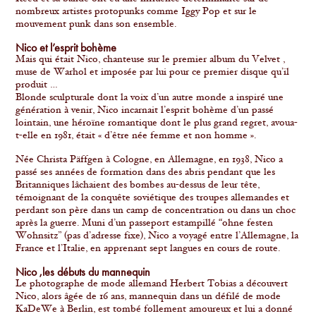
nombreux artistes protopunks comme Iggy Pop et sur le
mouvement punk dans son ensemble.
Nico et l’esprit bohème
Mais qui était Nico, chanteuse sur le premier album du Velvet ,
muse de Warhol et imposée par lui pour ce premier disque qu’il
produit …
Blonde sculpturale dont la voix d’un autre monde a inspiré une
génération à venir, Nico incarnait l’esprit bohème d’un passé
lointain, une héroïne romantique dont le plus grand regret, avoua-
t-elle en 1981, était « d’être née femme et non homme ».
Née Christa Päffgen à Cologne, en Allemagne, en 1938, Nico a
passé ses années de formation dans des abris pendant que les
Britanniques lâchaient des bombes au-dessus de leur tête,
témoignant de la conquête soviétique des troupes allemandes et
perdant son père dans un camp de concentration ou dans un choc
après la guerre. Muni d’un passeport estampillé “ohne festen
Wohnsitz” (pas d’adresse fixe), Nico a voyagé entre l’Allemagne, la
France et l’Italie, en apprenant sept langues en cours de route.
Nico ,les débuts du mannequin
Le photographe de mode allemand Herbert Tobias a découvert
Nico, alors âgée de 16 ans, mannequin dans un défilé de mode
KaDeWe à Berlin, est tombé follement amoureux et lui a donné