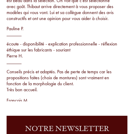
est beau dans la sélection. On voit que c’est sélectionné
avec goût. Thibaut arrive directement à vous proposer des
modèles qui vous vont. Lui et sa collègue donnent des avis
constructifs et ont une opinion pour vous aider à choisir.
Pauline P.
écoute - disponibilité - explication professionnelle - réflexion
éthique sur les fabricants - souriant
Pierre H.
Conseils précis et adaptés. Pas de perte de temps car les
propositions faites (choix de montures) sont vraiment en
fonction de la morphologie du client.
Très bon accueil.
Francois M.
Conseils par rapport à la morphologie, proposition de
montures uniques qu'on ne voit pas sur tout le monde et
examen de la vue sur place.
NOTRE NEWSLETTER