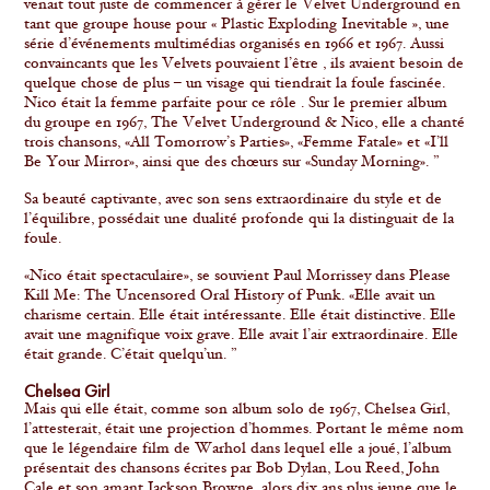
venait tout juste de commencer à gérer le Velvet Underground en
tant que groupe house pour « Plastic Exploding Inevitable », une
série d’événements multimédias organisés en 1966 et 1967. Aussi
convaincants que les Velvets pouvaient l’être , ils avaient besoin de
quelque chose de plus – un visage qui tiendrait la foule fascinée.
Nico était la femme parfaite pour ce rôle . Sur le premier album
du groupe en 1967, The Velvet Underground & Nico, elle a chanté
trois chansons, «All Tomorrow’s Parties», «Femme Fatale» et «I’ll
Be Your Mirror», ainsi que des chœurs sur «Sunday Morning». ”
Sa beauté captivante, avec son sens extraordinaire du style et de
l’équilibre, possédait une dualité profonde qui la distinguait de la
foule.
«Nico était spectaculaire», se souvient Paul Morrissey dans Please
Kill Me: The Uncensored Oral History of Punk. «Elle avait un
charisme certain. Elle était intéressante. Elle était distinctive. Elle
avait une magnifique voix grave. Elle avait l’air extraordinaire. Elle
était grande. C’était quelqu’un. ”
Chelsea Girl
Mais qui elle était, comme son album solo de 1967, Chelsea Girl,
l’attesterait, était une projection d’hommes. Portant le même nom
que le légendaire film de Warhol dans lequel elle a joué, l’album
présentait des chansons écrites par Bob Dylan, Lou Reed, John
Cale et son amant Jackson Browne, alors dix ans plus jeune que le