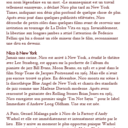
son nom légendaire en un mot. «Le mannequinat est un travail
tellement ennuyeux», a déclaré Nico plus tard au New York
Times, indiquant son désir plus profond de quelque chose de plus.
Après avoir joué dans quelques publicités télévisées, Nico
décroche de petits rôles dans quelques films avant de recevoir une
invitation au tournage de La Dolce Vita en 1959. Invariablement,
la libertine aux longues jambes a attiré l’attention de Federico
Fellini qui lui a donné un rôle mineur dans le film, reconnaissant
une diva en devenir.
Nico à New York
Jamais sans racine, Nico est arrivé à New York, a étudié le théâtre
avec Lee Strasberg, est apparu sur la pochette de l’album du
pianiste de jazz Bill Evans, Moon Beams, en 1982 et a joué dans le
film Strip-Tease de Jacques Poitrenaud en 1963. Mais elle n’avait
pas encore trouvé sa place. En décembre, Nico monta sur scène à
la discothèque Blue Angel de New York et chanta des standards
de jazz comme une Marlene Dietrich moderne. Après avoir
rencontré le guitariste des Rolling Stones Brian Jones en 1965,
Nico enregistre son premier single “I’m Not Sayin ‘” pour le label
Immediate d’Andrew Loog Oldham. Une star est née.
A Paris, Gerard Malanga parle à Nico de la Factory d’Andy
Warhol et elle est immédiatement et intensément attirée par le
lieu . Elle y arrive au moment le plus opportun puisque Warhol