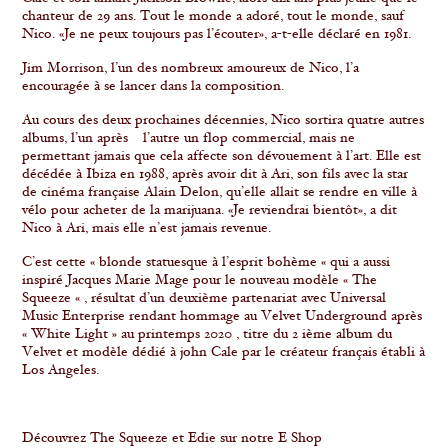
chanteur de 29 ans. Tout le monde a adoré, tout le monde, sauf
Nico. «Je ne peux toujours pas l’écouter», a-t-elle déclaré en 1981.
Jim Morrison, l’un des nombreux amoureux de Nico, l’a
encouragée à se lancer dans la composition.
Au cours des deux prochaines décennies, Nico sortira quatre autres
albums, l’un après l’autre un flop commercial, mais ne
permettant jamais que cela affecte son dévouement à l’art. Elle est
décédée à Ibiza en 1988, après avoir dit à Ari, son fils avec la star
de cinéma française Alain Delon, qu’elle allait se rendre en ville à
vélo pour acheter de la marijuana. «Je reviendrai bientôt», a dit
Nico à Ari, mais elle n’est jamais revenue.
C’est cette « blonde statuesque à l’esprit bohème « qui a aussi
inspiré Jacques Marie Mage pour le nouveau modèle « The
Squeeze « , résultat d’un deuxième partenariat avec Universal
Music Enterprise rendant hommage au Velvet Underground après
« White Light » au printemps 2020 , titre du 2 ième album du
Velvet et modèle dédié à john Cale par le créateur français établi à
Los Angeles.
Découvrez The Squeeze et Edie sur notre E Shop