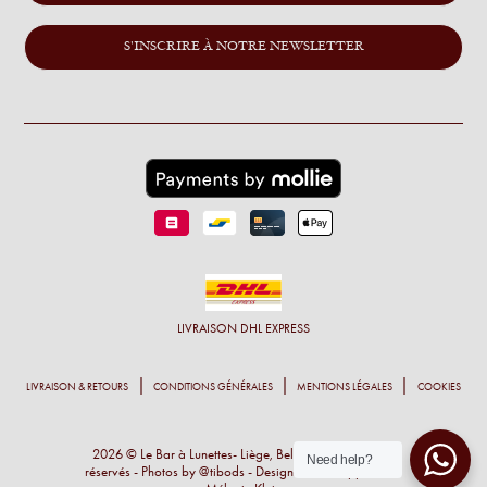
S'INSCRIRE À NOTRE NEWSLETTER
LIVRAISON
DHL EXPRESS
LIVRAISON & RETOURS
CONDITIONS GÉNÉRALES
MENTIONS LÉGALES
COOKIES
2026 © Le Bar à Lunettes- Liège, Belgique - Tous droits
Need help?
réservés - Photos by
@tibods
- Design et développement :