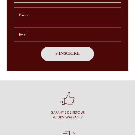
L'aide du choix des lunettes est extraordinaire. Jamais connu
ça avant. je suis COMBLÉ !
Godefroid T.
Service sur mesure, avec patience sur des montures
exclusives et en toute simplicité.
Antoine P.
J'ai été bien accueillie, l'opticien prend son temps, propose
un grand choix et fait des commentaires pertinents.
Une cliente
Conseil personnalisé et surtout une proposition de montures
qui nous vont à merveille !
GARANTIE DE RETOUR
Simon M.
RETURN WARRANTY
Énormément de disponibilité pour faire son choix de la part
de l’opticien et beaucoup de conscience professionnelle.