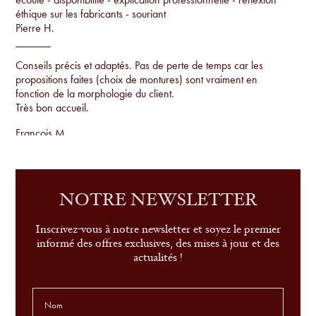
éthique sur les fabricants - souriant
Pierre H.
Conseils précis et adaptés. Pas de perte de temps car les
propositions faites (choix de montures) sont vraiment en
fonction de la morphologie du client.
Très bon accueil.
Francois M.
Conseils par rapport à la morphologie, proposition de
montures uniques qu'on ne voit pas sur tout le monde et
examen de la vue sur place.
NOTRE NEWSLETTER
Sandrine G.
Inscrivez-vous à notre newsletter et soyez le premier
informé des offres exclusives, des mises à jour et des
actualités !
le conseil, le service et très belle sélection de modèles
Leonor P.