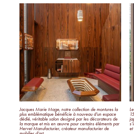
Jacques Marie Mage, notre collection de montures la
Le
plus emblématique bénéficie à nouveau d’un espace
15
dédié, véritable salon designé par les décorateurs de
ja
la marque et mis en œuvre pour certains éléments par
s’
Hervet Manufacturier, créateur manufacturier de
et
mobilier d’art.