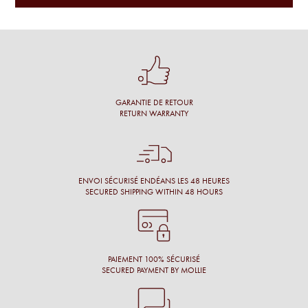
un grand choix et fait des commentaires pertinents.
Une cliente
Conseil personnalisé et surtout une proposition de montures
qui nous vont à merveille !
GARANTIE DE RETOUR
Simon M.
RETURN WARRANTY
Énormément de disponibilité pour faire son choix de la part
de l’opticien et beaucoup de conscience professionnelle.
Chantal M.
ENVOI SÉCURISÉ ENDÉANS LES 48 HEURES
SECURED SHIPPING WITHIN 48 HOURS
Conseil, large choix de montures, originalité des montures.
Laure N.
PAIEMENT 100% SÉCURISÉ
SECURED PAYMENT BY MOLLIE