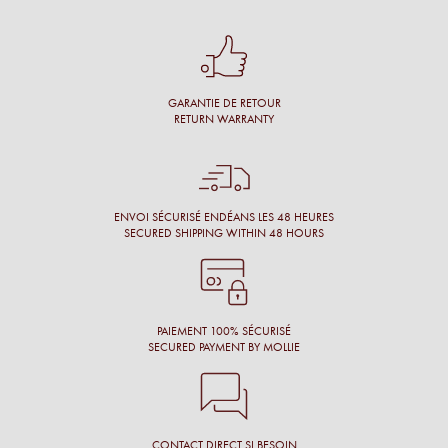
Une cliente
Conseil personnalisé et surtout une proposition de montures
qui nous vont à merveille !
GARANTIE DE RETOUR
Simon M.
RETURN WARRANTY
Énormément de disponibilité pour faire son choix de la part
de l’opticien et beaucoup de conscience professionnelle.
Chantal M.
ENVOI SÉCURISÉ ENDÉANS LES 48 HEURES
SECURED SHIPPING WITHIN 48 HOURS
Conseil, large choix de montures, originalité des montures.
Laure N.
PAIEMENT 100% SÉCURISÉ
SECURED PAYMENT BY MOLLIE
CONTACT DIRECT SI BESOIN