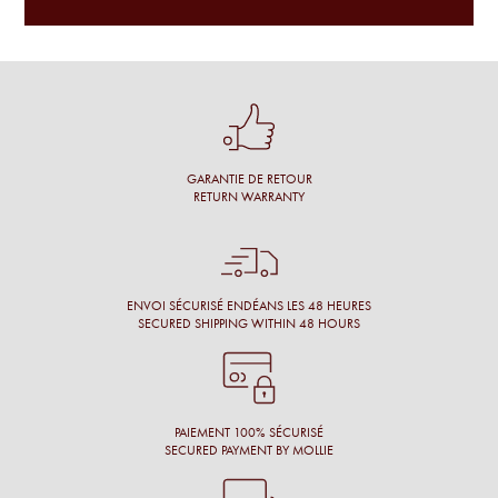
J'ai été bien accueillie, l'opticien prend son temps, propose
un grand choix et fait des commentaires pertinents.
Une cliente
Conseil personnalisé et surtout une proposition de montures
qui nous vont à merveille !
GARANTIE DE RETOUR
Simon M.
RETURN WARRANTY
Énormément de disponibilité pour faire son choix de la part
de l’opticien et beaucoup de conscience professionnelle.
Chantal M.
ENVOI SÉCURISÉ ENDÉANS LES 48 HEURES
SECURED SHIPPING WITHIN 48 HOURS
Conseil, large choix de montures, originalité des montures.
Laure N.
PAIEMENT 100% SÉCURISÉ
SECURED PAYMENT BY MOLLIE