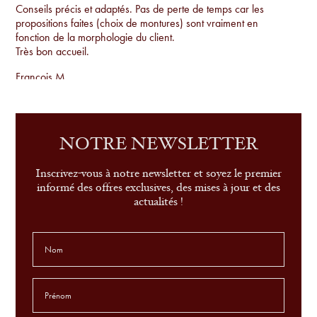
Conseils précis et adaptés. Pas de perte de temps car les
propositions faites (choix de montures) sont vraiment en
fonction de la morphologie du client.
Très bon accueil.
Francois M.
Conseils par rapport à la morphologie, proposition de
montures uniques qu'on ne voit pas sur tout le monde et
examen de la vue sur place.
NOTRE NEWSLETTER
Sandrine G.
Inscrivez-vous à notre newsletter et soyez le premier
informé des offres exclusives, des mises à jour et des
actualités !
le conseil, le service et très belle sélection de modèles
Leonor P.
L'aide du choix des lunettes est extraordinaire. Jamais connu
ça avant. je suis COMBLÉ !
Godefroid T.