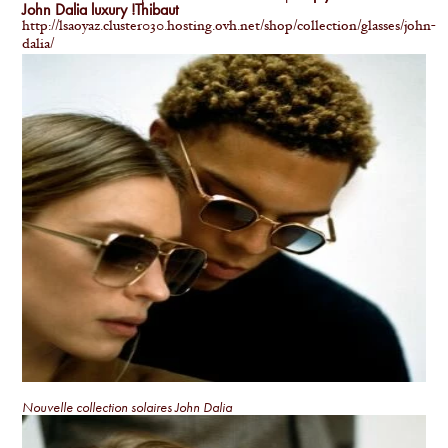
John Dalia luxury !
Thibaut
http://lsaoyaz.cluster030.hosting.ovh.net/shop/collection/glasses/john-
dalia/
Nouvelle collection solaires John Dalia