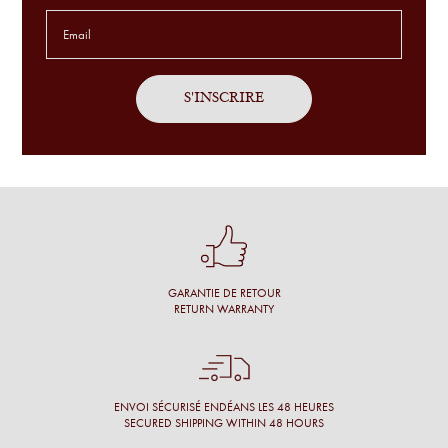
Service sur mesure, avec patience sur des montures
exclusives et en toute simplicité.
Antoine P.
J'ai été bien accueillie, l'opticien prend son temps, propose
un grand choix et fait des commentaires pertinents.
Une cliente
Conseil personnalisé et surtout une proposition de montures
qui nous vont à merveille !
GARANTIE DE RETOUR
Simon M.
RETURN WARRANTY
Énormément de disponibilité pour faire son choix de la part
de l’opticien et beaucoup de conscience professionnelle.
Chantal M.
ENVOI SÉCURISÉ ENDÉANS LES 48 HEURES
SECURED SHIPPING WITHIN 48 HOURS