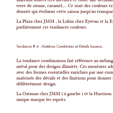
marrons foncés très intenses et toute une déclinaiso
terre de sienne, caramel,… Ce sont des couleurs tr
densité qui évoluent cette saison jusqu’au transpa
La Plaza chez JMM , la Lubin chez Eyevan et la E
parfaitement ces tendances couleurs.
Tendance # 4 : Matières Combinées et Détails luxueux .
La tendance combinaison fait référence au mélan
métal pour des designs illimités. Ces montures ado
avec des formes essentielles enrichies par une co
maîtrisée des détails et des finitions pour donne
délibérément design.
La Oatman chez JMM ( à gauche ) et la Harrison 
unique marque les esprits.