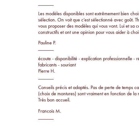
Les modèles disponibles sont extrêmement bien choisi
sélection. On voit que c’est sélectionné avec goût. T
vous proposer des modèles qui vous vont. Lui et sa 
constructifs et ont une opinion pour vous aider à chois
Pauline P.
écoute - disponibilité - explication professionnelle - r
fabricants - souriant
Pierre H.
Conseils précis et adaptés. Pas de perte de temps car
(choix de montures) sont vraiment en fonction de la 
Très bon accueil.
Francois M.
Conseils par rapport à la morphologie, proposition 
ne voit pas sur tout le monde et examen de la vue su