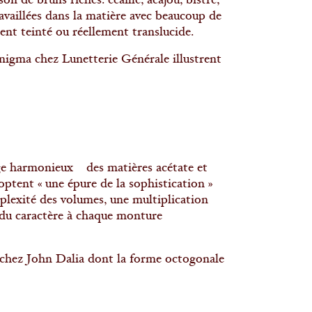
n de bruns riches: écaille, acajou, bistre,
availlées dans la matière avec beaucoup de
rent teinté ou réellement translucide.
nigma chez Lunetterie Générale illustrent
ge harmonieux des matières acétate et
ptent « une épure de la sophistication »
mplexité des volumes, une multiplication
r du caractère à chaque monture
chez John Dalia dont la forme octogonale