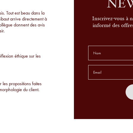
NE
s. Tout est beau dans la
hibaut arrive directement à
Inscrivez-vous à n
collègue donnent des avis
informé des offres
ir.
éflexion éthique sur les
 les propositions faites
morphologie du client.
de montures uniques qu'on
r place.