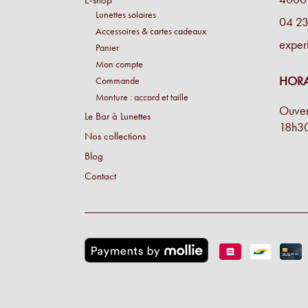
Lunettes solaires
Une cliente
04 23
Accessoires & cartes cadeaux
exper
Panier
Conseil personnalisé et surtout une proposition de m
Mon compte
merveille !
HORA
Commande
Simon M.
Monture : accord et taille
Ouver
Le Bar à Lunettes
Énormément de disponibilité pour faire son choix de la
18h3
Nos collections
beaucoup de conscience professionnelle.
Blog
Chantal M.
Contact
Conseil, large choix de montures, originalité des mon
Laure N.