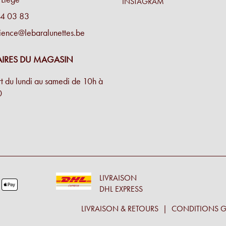
INSTAGRAM
4 03 83
ience@lebaralunettes.be
ontures qui nous vont à
IRES DU MAGASIN
t du lundi au samedi de 10h à
 part de l’opticien et
0
tures.
LIVRAISON
DHL EXPRESS
LIVRAISON & RETOURS
CONDITIONS G