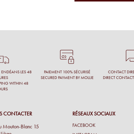
de montures uniques qu'on
r place.
es
s connu ça avant. je suis
É ENDÉANS LES 48
PAIEMENT 100% SÉCURISÉ
CONTACT DIRE
URES
SECURED PAYMENT BY MOLLIE
DIRECT CONTAC
PING WITHIN 48
OURS
xclusives et en toute
S CONTACTER
RÉSEAUX SOCIAUX
FACEBOOK
propose un grand choix et
u Mouton-Blanc 15
Liège