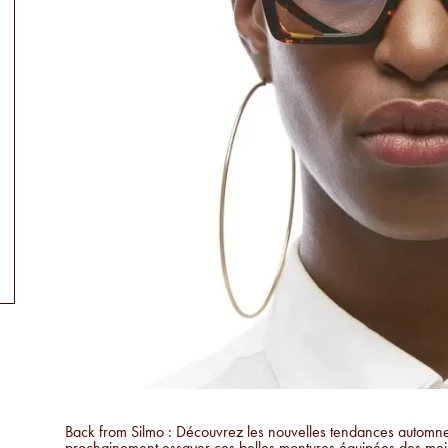
Back from Silmo : Découvrez les nouvelles tendances automne
prochainement essayer ces belles montures équipées des meill