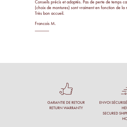
Conseils précis et adaptés. Pas de perte de temps car
(choix de montures) sont vraiment en fonction de la 
Très bon accueil.
Francois M.
Conseils par rapport à la morphologie, proposition 
ne voit pas sur tout le monde et examen de la vue su
Sandrine G.
le conseil, le service et très belle sélection de modèl
Leonor P.
L'aide du choix des lunettes est extraordinaire. Jamai
COMBLÉ !
GARANTIE DE RETOUR
ENVOI SÉCURIS
RETURN WARRANTY
HE
Godefroid T.
SECURED SHIP
H
Service sur mesure, avec patience sur des montures e