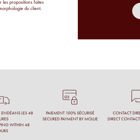
 les propositions faites
morphologie du client.
de montures uniques qu'on
r place.
es
s connu ça avant. je suis
É ENDÉANS LES 48
PAIEMENT 100% SÉCURISÉ
CONTACT DIRE
URES
SECURED PAYMENT BY MOLLIE
DIRECT CONTAC
PING WITHIN 48
OURS
xclusives et en toute