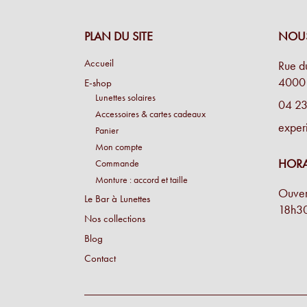
simplicité.
Antoine P.
PLAN DU SITE
NOU
J'ai été bien accueillie, l'opticien prend son temps, 
Accueil
Rue d
fait des commentaires pertinents.
4000 
E-shop
Lunettes solaires
Une cliente
04 23
Accessoires & cartes cadeaux
exper
Panier
Conseil personnalisé et surtout une proposition de m
Mon compte
merveille !
HORA
Commande
Simon M.
Monture : accord et taille
Ouver
Le Bar à Lunettes
Énormément de disponibilité pour faire son choix de la
18h3
Nos collections
beaucoup de conscience professionnelle.
Blog
Chantal M.
Contact
Conseil, large choix de montures, originalité des mon
Laure N.