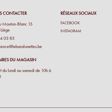
S CONTACTER
RÉSEAUX SOCIAUX
FACEBOOK
propose un grand choix et
u Mouton-Blanc 15
Liège
INSTAGRAM
4 03 83
ience@lebaralunettes.be
ontures qui nous vont à
IRES DU MAGASIN
t du lundi au samedi de 10h à
 part de l’opticien et
0
tures.