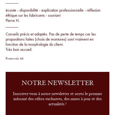
écoute - disponibilité - explication professionnelle - réflexion
éthique sur les fabricants - souriant
Pierre H.
Conseils précis et adaptés. Pas de perte de temps car les
propositions faites (choix de montures) sont vraiment en
fonction de la morphologie du client.
Très bon accueil.
Francois M.
Conseils par rapport à la morphologie, proposition de
montures uniques qu'on ne voit pas sur tout le monde et
examen de la vue sur place.
NOTRE NEWSLETTER
Sandrine G.
Inscrivez-vous à notre newsletter et soyez le premier
informé des offres exclusives, des mises à jour et des
actualités !
le conseil, le service et très belle sélection de modèles
Leonor P.