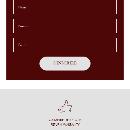
L'aide du choix des lunettes est extraordinaire. Jamais connu
ça avant. je suis COMBLÉ !
Godefroid T.
Service sur mesure, avec patience sur des montures
exclusives et en toute simplicité.
Antoine P.
J'ai été bien accueillie, l'opticien prend son temps, propose
un grand choix et fait des commentaires pertinents.
Une cliente
Conseil personnalisé et surtout une proposition de montures
qui nous vont à merveille !
GARANTIE DE RETOUR
Simon M.
RETURN WARRANTY