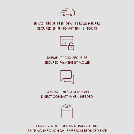
Énormément de disponibilité pour faire son choix de la part
de l’opticien et beaucoup de conscience professionnelle.
Chantal M.
ENVOI SÉCURISÉ ENDÉANS LES 48 HEURES
SECURED SHIPPING WITHIN 48 HOURS
Conseil, large choix de montures, originalité des montures.
Laure N.
PAIEMENT 100% SÉCURISÉ
SECURED PAYMENT BY MOLLIE
CONTACT DIRECT SI BESOIN
DIRECT CONTACT WHEN NEEDED
ENVOI VIA DHL EXPRESS À FRAIS RÉDUITS
SHIPPING THROUGH DHL EXPRESS AT REDUCED RATE