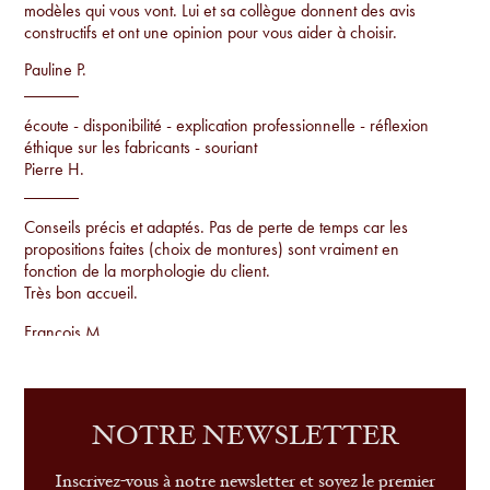
modèles qui vous vont. Lui et sa collègue donnent des avis
constructifs et ont une opinion pour vous aider à choisir.
Pauline P.
écoute - disponibilité - explication professionnelle - réflexion
éthique sur les fabricants - souriant
Pierre H.
Conseils précis et adaptés. Pas de perte de temps car les
propositions faites (choix de montures) sont vraiment en
fonction de la morphologie du client.
Très bon accueil.
Francois M.
Conseils par rapport à la morphologie, proposition de
montures uniques qu'on ne voit pas sur tout le monde et
examen de la vue sur place.
NOTRE NEWSLETTER
Sandrine G.
Inscrivez-vous à notre newsletter et soyez le premier