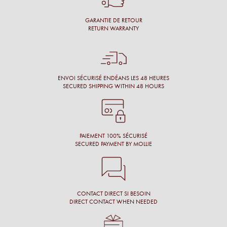
qui nous vont à merveille !
GARANTIE DE RETOUR
Simon M.
RETURN WARRANTY
Énormément de disponibilité pour faire son choix de la part
de l’opticien et beaucoup de conscience professionnelle.
Chantal M.
ENVOI SÉCURISÉ ENDÉANS LES 48 HEURES
SECURED SHIPPING WITHIN 48 HOURS
Conseil, large choix de montures, originalité des montures.
Laure N.
PAIEMENT 100% SÉCURISÉ
SECURED PAYMENT BY MOLLIE
CONTACT DIRECT SI BESOIN
DIRECT CONTACT WHEN NEEDED